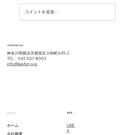
コメントを追加…
新配送スキームをテストするなら、“伴走
できるパートナー企業”がカギ
渓濱商事株式会社
神奈川県横浜市都筑区川和町645-2
TEL：045-507-8003
info@keihin-s.jp
SNS
メニュー
​LINE
ホーム
X
会社概要