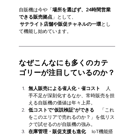
自販機は今や「
場所を選ばず、24時間営業
できる販売拠点
」として、
サテライト店舗や販促チャネルの一環
とし
て機能し始めています。
なぜこんなにも多くのカテ
ゴリーが注目しているのか？
無人販売による省人化・省コスト
 　人
手不足が深刻化するなか、常時販売を担
える自販機の価値は年々上昇。
低コストで“仮説検証”ができる
 　「これ
をこのエリアで売れるのか？」を低リス
クで試せるのが自販機の強み。
在庫管理・販促支援も進化
 　IoT機能搭