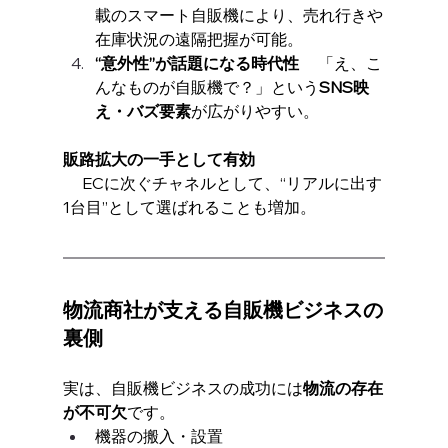
載のスマート自販機により、売れ行きや
在庫状況の遠隔把握が可能。
“意外性”が話題になる時代性
 　「え、こ
んなものが自販機で？」という
SNS映
え・バズ要素
が広がりやすい。
販路拡大の一手として有効
 　ECに次ぐチャネルとして、“リアルに出す
1台目”として選ばれることも増加。
物流商社が支える自販機ビジネスの
裏側
実は、自販機ビジネスの成功には
物流の存在
が不可欠
です。
機器の搬入・設置