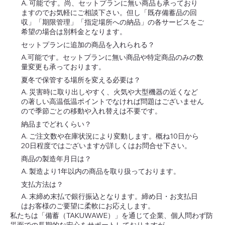
A. 可能です。尚、セットプランに無い商品も承っており
ますのでお気軽にご相談下さい。但し「既存備蓄品の回
収」「期限管理」「指定場所への納品」の各サービスをご
希望の場合は別料金となります。
セットプランに追加の商品を入れられる？
A.可能です。セットプランに無い商品や特定商品のみの数
量変更も承っております。
夏冬で保管する場所を変える必要は？
A. 災害時に取り出しやすく、火気や大型機器の近くなど
の著しい高温低温ポイントでなければ問題はございません
ので季節ごとの移動や入れ替えは不要です。
納品までどれくらい？
A. ご注文数や在庫状況により変動します。概ね10日から
20日程度ではございますが詳しくはお問合せ下さい。
商品の製造年月日は？
A. 製造より1年以内の商品を取り扱っております。
支払方法は？
A. 末締め末払で銀行振込となります。締め日・お支払日
はお客様のご要望に柔軟にお応えします。
私たちは「備蓄（TAKUWAWE）」を通じて企業、個人問わず防
災面での長期的な安心をサポートしておりますが、