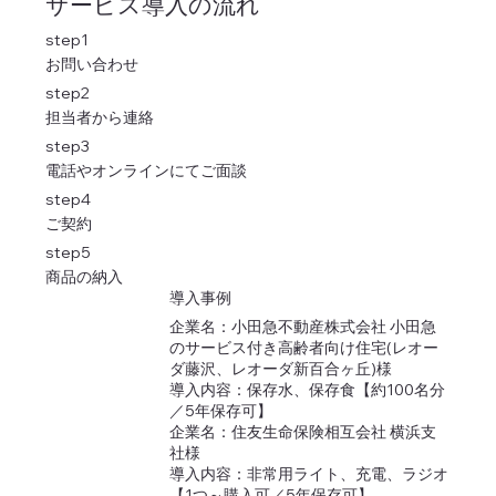
サービス導入の流れ
step1
お問い合わせ
step2
担当者から連絡
step3
電話やオンラインにてご面談
step4
ご契約
step5
商品の納入
導入事例
企業名：小田急不動産株式会社 小田急
のサービス付き高齢者向け住宅(レオー
ダ藤沢、レオーダ新百合ヶ丘)様
導入内容：保存水、保存食【約100名分
／5年保存可】
企業名：住友生命保険相互会社 横浜支
社様
導入内容：非常用ライト、充電、ラジオ
【1つ～購入可／5年保存可】