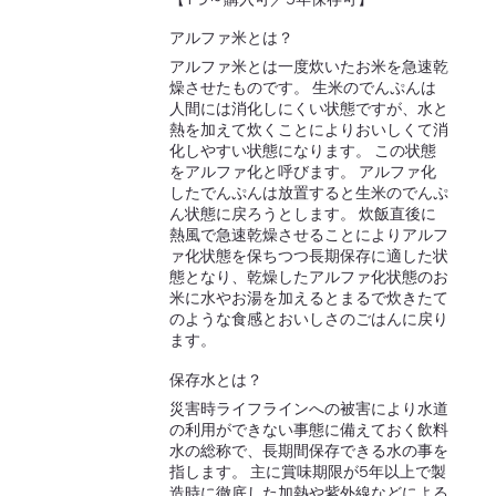
アルファ米とは？
アルファ米とは一度炊いたお米を急速乾
燥させたものです。 生米のでんぷんは
人間には消化しにくい状態ですが、水と
熱を加えて炊くことによりおいしくて消
化しやすい状態になります。 この状態
をアルファ化と呼びます。 アルファ化
したでんぷんは放置すると生米のでんぷ
ん状態に戻ろうとします。 炊飯直後に
熱風で急速乾燥させることによりアルフ
ァ化状態を保ちつつ長期保存に適した状
態となり、乾燥したアルファ化状態のお
米に水やお湯を加えるとまるで炊きたて
のような食感とおいしさのごはんに戻り
ます。
保存水とは？
災害時ライフラインへの被害により水道
の利用ができない事態に備えておく飲料
水の総称で、長期間保存できる水の事を
指します。 主に賞味期限が5年以上で製
造時に徹底した加熱や紫外線などによる