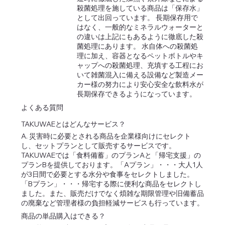
殺菌処理を施している商品は「保存水」
として出回っています。 長期保存用で
はなく、一般的なミネラルウォーターと
の違いは上記にもあるように徹底した殺
菌処理にあります。 水自体への殺菌処
理に加え、容器となるペットボトルやキ
ャップへの殺菌処理、充填する工程にお
いて雑菌混入に備える設備など製造メー
カー様の努力により安心安全な飲料水が
長期保存できるようになっています。
よくある質問
TAKUWAEとはどんなサービス？
A. 災害時に必要とされる商品を企業様向けにセレクト
し、セットプランとして販売するサービスです。
TAKUWAEでは「食料備蓄」のプランAと「帰宅支援」の
プランBを提供しております。「Aプラン」・・・大人1人
が3日間で必要とする水分や食事をセレクトしました。
「Bプラン」・・・帰宅する際に便利な商品をセレクトし
ました。また、販売だけでなく煩雑な期限管理や旧備蓄品
の廃棄など管理者様の負担軽減サービスも行っています。
商品の単品購入はできる？