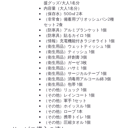
援グッズ/大人1名分
内容量（大人1名分）
（保存水）500㎖ 2本
（非常食）備蓄用ブリオッシュパン2種
セット 2食
（防寒具）アルミブランケット 1個
（防寒具）貼るカイロ 1個
（情報）充電機能付きラジオライト 1個
（衛生用品）ウェットティッシュ 1個
（衛生用品）ティッシュ 1個
（衛生用品）絆創膏 3個
（衛生用品）ガーゼ 3枚
（衛生用品）ハサミ 1個
（衛生用品）サージカルテープ 1個
（衛生用品）消毒用アルコール綿 3個
（衛生用品）包帯 1個
（その他）リュック 1個
（その他）レインコート 1個
（その他）軍手 1セット
（その他）ホイッスル 1個
（その他）ロープ 1本
（その他）携帯トイレ 1個
（その他）圧縮タオル 1個