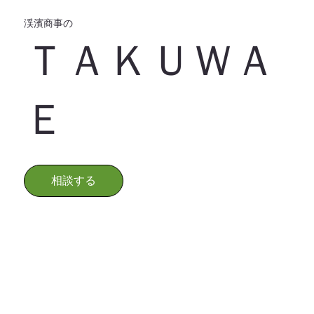
渓濱商事の
ＴＡＫＵＷＡ
Ｅ
相談する