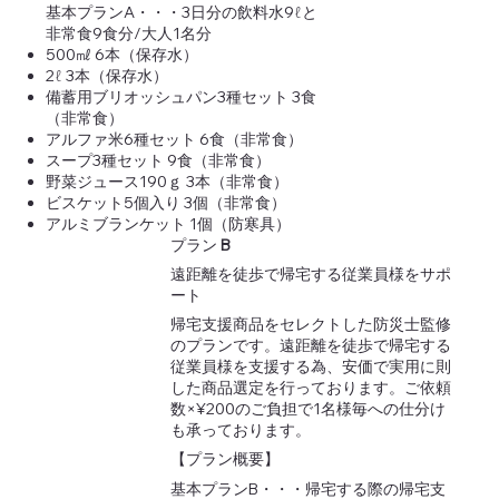
基本プランA・・・3日分の飲料水9ℓと
非常食9食分/大人1名分
500㎖ 6本（保存水）
2ℓ 3本（保存水）
備蓄用ブリオッシュパン3種セット 3食
（非常食）
アルファ米6種セット 6食（非常食）
スープ3種セット 9食（非常食）
野菜ジュース190ｇ 3本（非常食）
ビスケット5個入り 3個（非常食）
アルミブランケット 1個（防寒具）
プラン
B
遠距離を徒歩で帰宅する従業員様をサポ
ート
帰宅支援商品をセレクトした防災士監修
のプランです。遠距離を徒歩で帰宅する
従業員様を支援する為、安価で実用に則
した商品選定を行っております。ご依頼
数×¥200のご負担で1名様毎への仕分け
も承っております。
【プラン概要】
基本プランB・・・帰宅する際の帰宅支