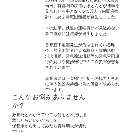
2011年3月11日に発生した東日本大震災
当日、首都圏の鉄道はほとんどが運転を
見合わせる事となり515万人（内閣府推
計）に及ぶ帰宅困難者が発生しました。
その結果、鉄道の運転再開が見込めない
事で道路には渋滞が発生しました。
首都直下地震発生が危ぶまれている昨
今、帰宅困難者による救命・救助活動、
消火活動、緊急輸送活動等の緊急車両通
行の妨げや徒歩帰宅中の二次災害が懸念
されています。
事業者には一斉帰宅抑制への協力とそれ
に伴う施設内待機の為の備蓄が求められ
ています。
こんな お悩み ありません
か？
必要だとわかっていても何をどれだけ用
意したらいいのだろう？
保管庫から出してみたら賞味期限が切れ
ていた…。