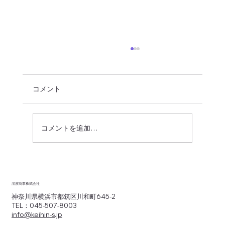
コメント
コメントを追加…
見積もり依頼時に準備しておくとスムー
ズな『5つの情報』。精度の高い見積もり
渓濱商事株式会社
がコスト削減の第一歩
神奈川県横浜市都筑区川和町645-2
TEL：045-507-8003
info@keihin-s.jp