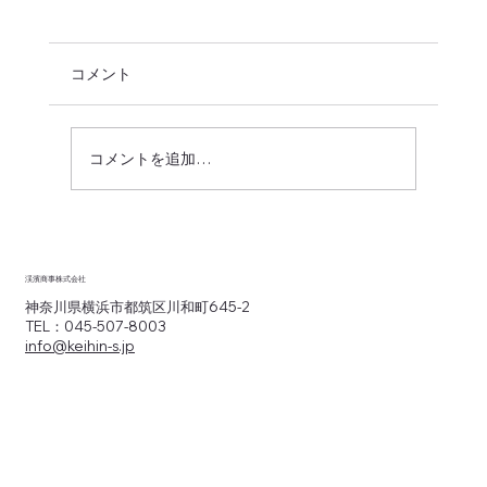
コメント
コメントを追加…
物流商社は“届ける”だけじゃない。販路ま
で広げるパートナーに
渓濱商事株式会社
神奈川県横浜市都筑区川和町645-2
TEL：045-507-8003
info@keihin-s.jp