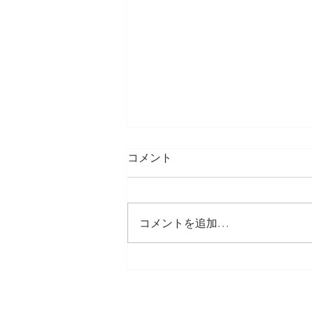
コメント
コメントを追加…
自社配送と外注配送のコス
ト・リスク比較