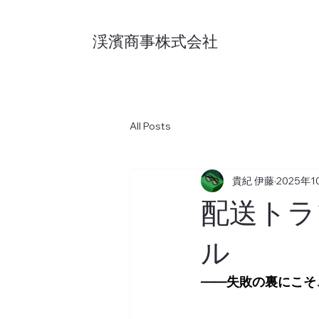
渓濱商事株式会社
All Posts
貴紀 伊藤
2025年1
配送トラ
ル
――失敗の裏にこそ