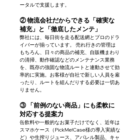
ータルで支援します。
② 物流会社だからできる「確実な
補充」と「徹底したメンテ」
弊社には、毎日街を走る配送網とプロのドラ
イバーが揃っています。 売れ行きの管理は
もちろん、日々の商品の補充、自販機まわり
の清掃、動作確認などのメンテナンス業務
を、既存の強固な物流ルートと連動させて効
率的に実施。お客様が自社で新しい人員を雇
ったり、ルートを組んだりする必要は一切あ
りません。
③ 「前例のない商品」にも柔軟に
対応する提案力
缶飲料や一般的なお菓子だけでなく、近年は
スマホケース（PickMe!Case様の導入実績な
ど）や生搾りジュース、アパレル製品、キャ