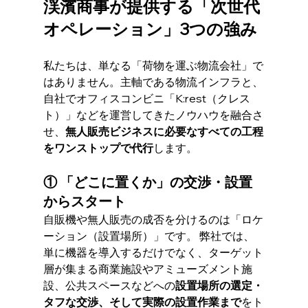
渓濱商事が提供する「次世代
オペレーション」3つの強み
私たちは、単なる「荷物を運ぶ物流会社」で
はありません。主軸である物流インフラと、
自社でオフィスコンビニ「K:rest（クレス
ト）」などを運営してきたノウハウを融合さ
せ、
無人販売ビジネスに必要なすべての工程
をワンストップで代行
します。
① 「どこに置くか」の交渉・設置
からスタート
自販機や無人販売の成否を分けるのは「ロケ
ーション（設置場所）」です。 弊社では、
単に機器を導入するだけでなく、ターゲット
層が集まる商業施設やアミューズメント施
設、公共スペースなどへの
設置場所の選定・
タフな交渉、そして実際の設置作業まで
をト