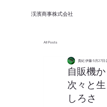
渓濱商事株式会社
All Posts
貴紀 伊藤
5月27日
自販機か
次々と生
しろさ