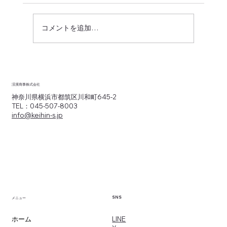
コメントを追加…
取扱品目の多い物流商社は営業代行もこ
なす
渓濱商事株式会社
神奈川県横浜市都筑区川和町645-2
TEL：045-507-8003
info@keihin-s.jp
SNS
メニュー
​LINE
ホーム