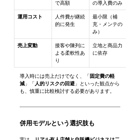
で高額
の導入費のみ
運用コスト
人件費が継続
最小限（補
的に発生
充・メンテの
み）
売上変動
接客や陳列に
立地と商品力
よる柔軟性あ
に依存
り
導入時には売上だけでなく、「
固定費の軽
減
」「
人的リスクの回避
」といった観点から
も、慎重に比較検討する必要があります。
併用モデルという選択肢も
実は、
リアル有人店舗と自販機ビジネスは二