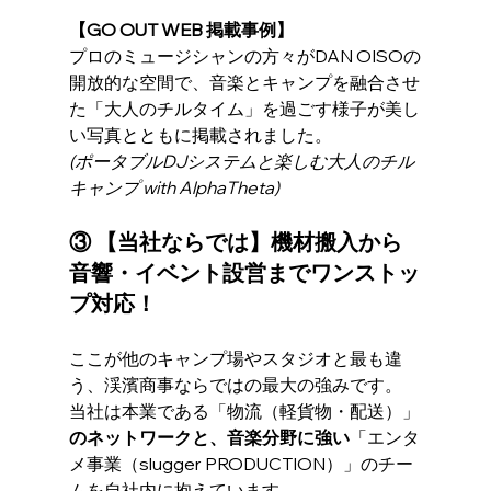
【GO OUT WEB 掲載事例】
プロのミュージシャンの方々がDAN OISOの
開放的な空間で、音楽とキャンプを融合させ
た「大人のチルタイム」を過ごす様子が美し
い写真とともに掲載されました。
(ポータブルDJシステムと楽しむ大人のチル
キャンプ with AlphaTheta)
③ 【当社ならでは】機材搬入から
音響・イベント設営までワンストッ
プ対応！
ここが他のキャンプ場やスタジオと最も違
う、渓濱商事ならではの最大の強みです。
当社は本業である「物流（軽貨物・配送）」
のネットワークと、音楽分野に強い
「エンタ
メ事業（slugger PRODUCTION）」のチー
ムを自社内に抱えています。