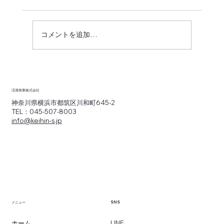
コメントを追加…
紹介型でコミュニティ規模を増やす物流
商社の手腕
渓濱商事株式会社
神奈川県横浜市都筑区川和町645-2
TEL：045-507-8003
info@keihin-s.jp
SNS
メニュー
​LINE
ホーム