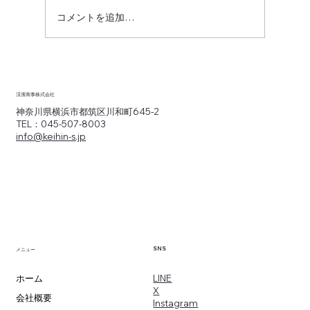
コメントを追加…
「月1回の配送」「自販機1台のみ」でも大
丈夫？渓濱商事が考える、小規模案件か
渓濱商事株式会社
ら始める「攻めの物流」のススメ
神奈川県横浜市都筑区川和町645-2
TEL：045-507-8003
info@keihin-s.jp
SNS
メニュー
​LINE
ホーム
X
会社概要
​Instagram