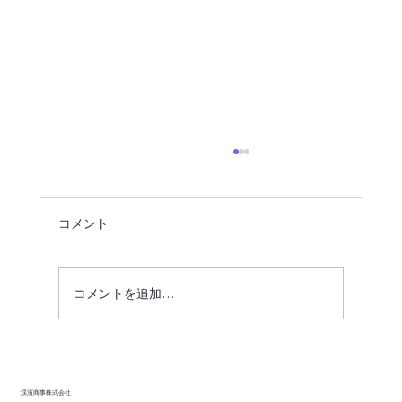
コメント
コメントを追加…
その「安さ」に潜むリスクとは？配送委
託先選びで失敗しないための「4つの評価
渓濱商事株式会社